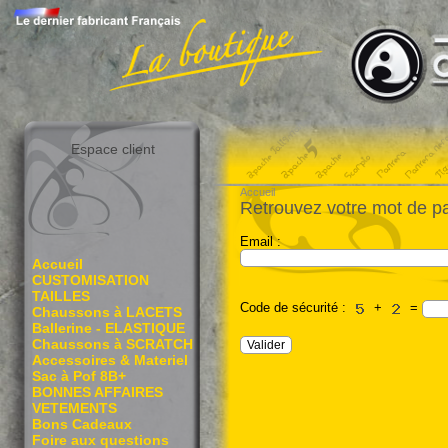
Espace client
Accueil
Retrouvez votre mot de p
Email :
Accueil
CUSTOMISATION
TAILLES
Code de sécurité :
+
=
Chaussons à LACETS
Ballerine - ELASTIQUE
Chaussons à SCRATCH
Accessoires & Materiel
Sac à Pof 8B+
BONNES AFFAIRES
VETEMENTS
Bons Cadeaux
Foire aux questions