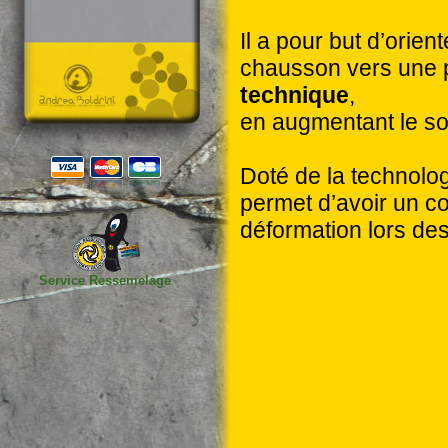
Il a pour but d’oriente
chausson vers une 
technique
,
en augmentant le sou
Doté de la technolog
permet d’avoir un c
déformation lors de
Service Ressemelage