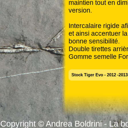
maintien tout en di
version.
Intercalaire rigide 
et ainsi accentuer l
bonne sensibilité.
Double tirettes arriè
Gomme semelle Form
Stock Tiger Evo - 2012 -2013
Copyright © Andrea Boldrini - La b